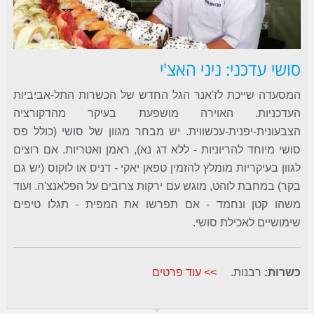
סושי עדכני: ניני האצ'י
המסעדה שייכת לז'אנר הגל החדש של הכשרות התל-אביביות
העדכניות. האוירה מושפעת בעיקר מהדקורציה
הצבעונית-יפנית-עכשווית. יש מבחר מגוון של סושי (כולל פס
סושי מיוחד להריוניות - ללא דג נא), ראמן ואטריות. אם רוצים
לגוון בעיקריות מומלץ להזמין טפאן יאקי - דניס או לוקוס (יש גם
בקר) במחבת לוהט, מוגש עם ירקות צרובים על הפלאנצ'ה. ועוד
משהו קטן ונחמד - אם תפרשו את המפית - תגלו טיפים
שימושיים לאכילת סושי.
כשרות:
רבנות.
>> עוד פרטים