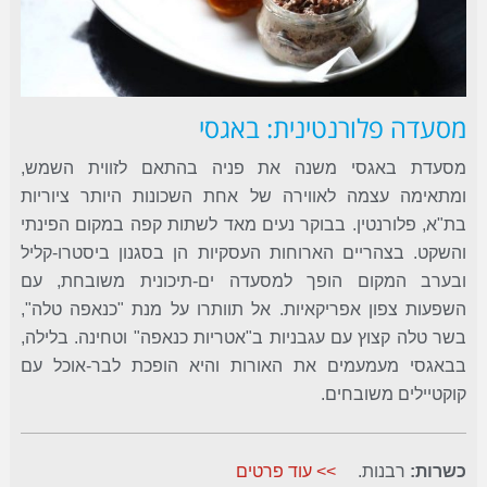
מסעדה פלורנטינית: באגסי
מסעדת באגסי משנה את פניה בהתאם לזווית השמש,
ומתאימה עצמה לאווירה של אחת השכונות היותר ציוריות
בת"א, פלורנטין. בבוקר נעים מאד לשתות קפה במקום הפינתי
והשקט. בצהריים הארוחות העסקיות הן בסגנון ביסטרו-קליל
ובערב המקום הופך למסעדה ים-תיכונית משובחת, עם
השפעות צפון אפריקאיות. אל תוותרו על מנת "כנאפה טלה",
בשר טלה קצוץ עם עגבניות ב"אטריות כנאפה" וטחינה. בלילה,
בבאגסי מעמעמים את האורות והיא הופכת לבר-אוכל עם
קוקטיילים משובחים.
כשרות:
רבנות.
>> עוד פרטים