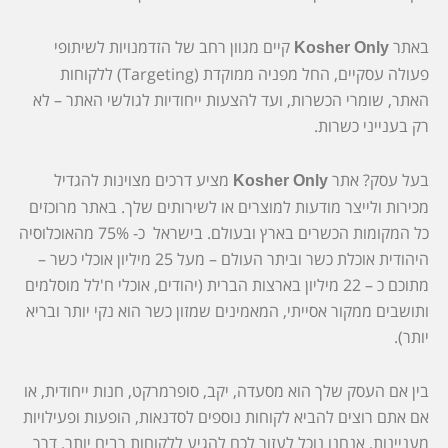
באתר
קיים מגוון רחב של הזדמנויות לשיתופי
Kosher Only
פעולה עסקיים, החל מפניה ממוקדת (Targeting) ללקוחות
האתר,
שומרי הכשרות
, ועד להצעות ייחודיות לגולשי האתר – לא
רק בענייני כשרות.
בעל עסק? אתר
מציע דרכים מצוינות להגדיל
Kosher Only
מכירות ולייצר מודעות למוצרים או לשירותים שלך. באתר מרוכזים
כל המקומות הכשרים בארץ ובעולם. בישראל כ- 75% מהאוכלוסיה
היהודית אוכלת כשר וביתר העולם – מעל 25 מיליון אוכלי כשר –
מתוכם כ – 22 מיליון בארצות הברית (יהודים, אוכלי ח'לל מוסלמים
ותושבים ממקור אסייתי, המאמינים שמזון כשר הוא נקי יותר ובריא
יותר).
בין אם העסק שלך הוא מסעדה, יקב, סופרמרקט, חנות ייחודית, או
אם אתם רוצים להביא לקוחות נוספים לסדנאות, הופעות ופעילויות
מעניינות, אנחנו נוכל לעזור לכם להגיע ללקוחות רבים יותר, דרך