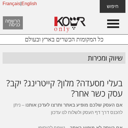
Français
|
English
Skip
Skip
חיפוש
to
to
content
footer
הרשמה
כניסה
כל המקומות הכשרים בארץ ובעולם
שיווק ומכירות
בעלי מסעדה? מלון? קייטרינג? יקב?
עסק כשר אחר?
אם העסק שלכם מופיע באתר ותרצו לעדכן אותנו
– ניתן
להכנס דרך דף העסק ולשלוח לנו עדכון
אם העסק לא מופיע באתר
– נשמח להוסיפו