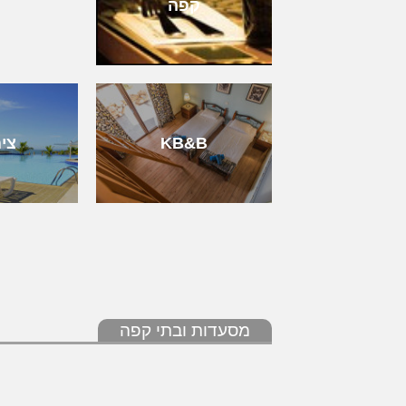
קפה
KB&B
צי
מסעדות ובתי קפה