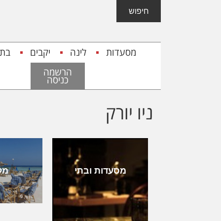
Skip
Skip
חיפוש
to
to
content
footer
מסעדות
לינה
יקבים
בתי
הרשמה
כניסה
ניו יורק
מסעדות ובתי
מל