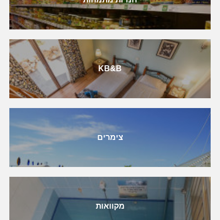
KB&B
צימרים
מקוואות