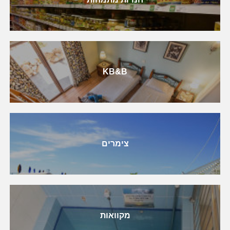
KB&B
צימרים
מקוואות