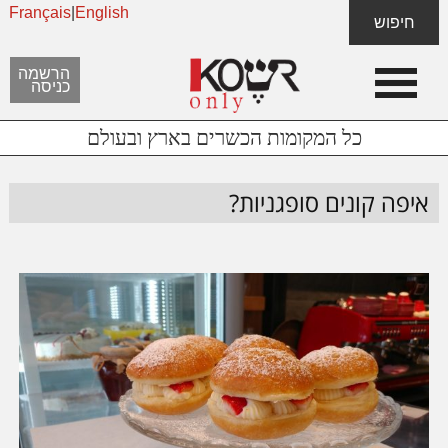
Français
|
English
Skip
Skip
חיפוש
to
to
content
footer
הרשמה
כניסה
כל המקומות הכשרים בארץ ובעולם
איפה קונים סופגניות?