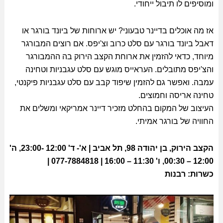
ומוסיפים לו תיבול ייחודי.
אז מה אוכלים בדיינר טבעוני? יש ארוחות של ביונד בורגר או
דאבל ביונד בורגר עם סלט כרוב וצ'יפס. אם רוצים המבורגר
מיוחד, כדאי להזמין את ארוחת הקצב הירוק בה ההמבורגר
והצ'יפס מתובלים. העראייס מוגש עם סלט עגבניות וטחינה
עמבה. ואפשר גם להזמין שיפוד קבב עם סלט עגבניות פיקנטי,
טחינה אריסה וחמוצים.
העיצוב של המקום בהחלט מזכיר דיינר אמריקאי ומשלים את
החוויה של בורגר אמיתי.
הקצב הירוק, בן יהודה 98, תל אביב | א'- ד' 12:00 -23:00, ה'
12:00 – 00:30, ו' 11:30 – 16:00 | 077-7884818 |
כשרות: רבנות