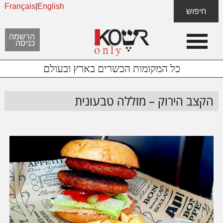
Français
|
English
Skip
Skip
חיפוש
to
to
content
footer
הרשמה
כניסה
כל המקומות הכשרים בארץ ובעולם
הקצב הירוק – מזללה טבעונית