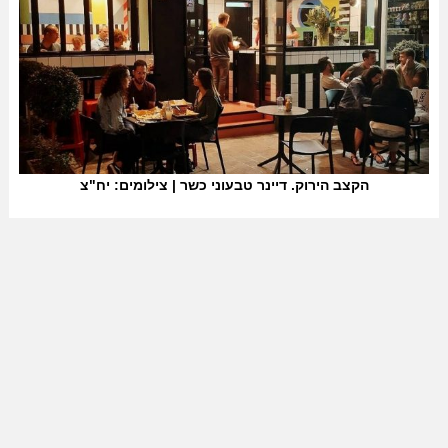
הקצב הירוק. דיינר טבעוני כשר | צילומים: יח"צ