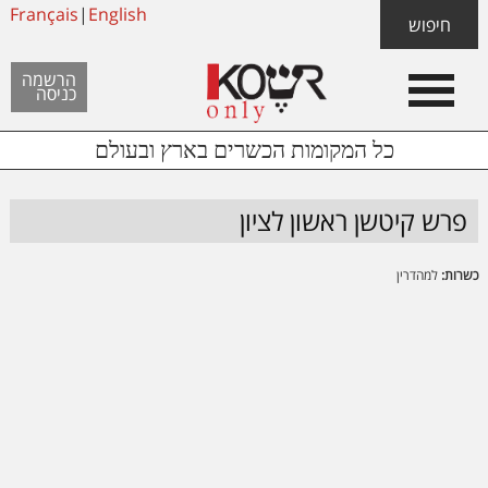
Skip
Français
|
English
Skip
Skip
חיפוש
to
to
links
Header
content
footer
הרשמה
כניסה
Left
כל המקומות הכשרים בארץ ובעולם
פרש קיטשן ראשון לציון
כשרות:
למהדרין