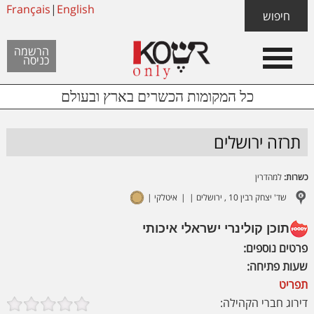
Skip
Français
|
English
Skip
Skip
חיפוש
to
to
links
Header
content
footer
הרשמה
כניסה
Left
כל המקומות הכשרים בארץ ובעולם
תרזה ירושלים
כשרות:
למהדרין
שד' יצחק רבין 10 , ירושלים
איטלקי
תוכן קולינרי ישראלי איכותי
פרטים נוספים:
שעות פתיחה:
תפריט
דירוג חברי הקהילה: