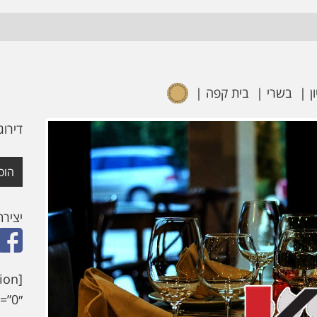
בשרי
בית קפה
דירוג
הוס
יציר
ion
”0″]