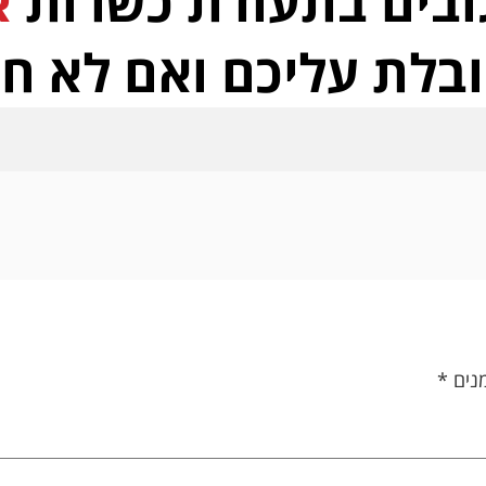
נים
*