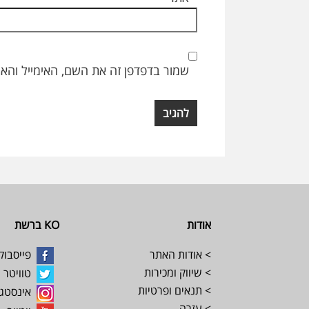
שמור בדפדפן זה את השם, האימייל והא
Footer
אודות
KO ברשת
> אודות האתר
פייסבוק
> שיווק ומכירות
טוויטר
> תנאים ופרטיות
אינסטג
> עזרה