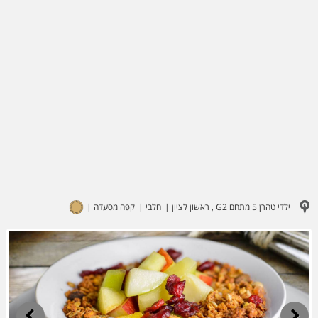
ילדי טהרן 5 מתחם G2 , ראשון לציון
חלבי
קפה מסעדה