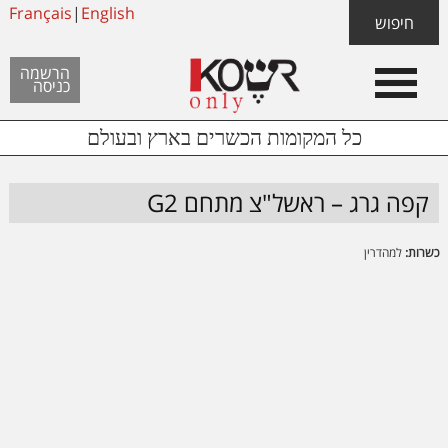
Skip
Français
|
English
Skip
Skip
חיפוש
to
to
links
Header
content
footer
הרשמה
כניסה
Left
כל המקומות הכשרים בארץ ובעולם
קפה גרג – ראשל"צ מתחם G2
כשרות:
למהדרין