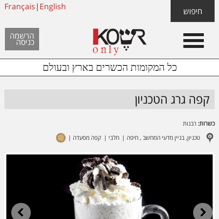
Skip
Français
|
English
Skip
Skip
חיפוש
to
to
links
Header
content
footer
הרשמה
כניסה
Left
כל המקומות הכשרים בארץ ובעולם
קפה גרג הטכניון
כשרות:
רבנות
טכניון, בניין מדעי המחשב , חיפה
חלבי
קפה מסעדה