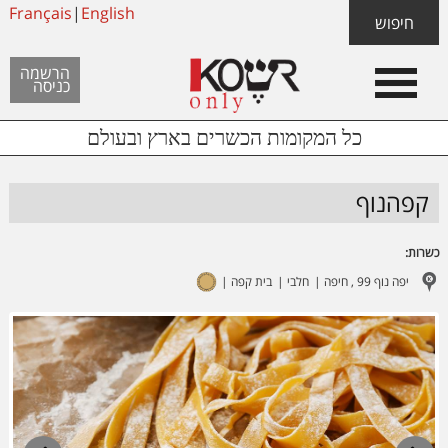
Skip
Français
|
English
Skip
Skip
חיפוש
to
to
links
Header
content
footer
הרשמה
כניסה
Left
כל המקומות הכשרים בארץ ובעולם
קפהנוף
כשרות:
יפה נוף 99 , חיפה
חלבי
בית קפה