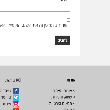
שמור בדפדפן זה את השם, האימייל והא
Footer
אודות
KO ברשת
> אודות האתר
פייסבוק
> שיווק ומכירות
טוויטר
> תנאים ופרטיות
אינסטג
> עזרה