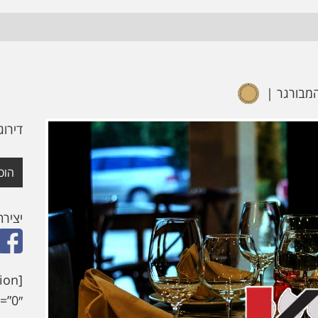
מבורגר
דירוג
הוס
יציר
ion
”0″]