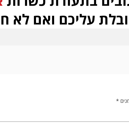
נים
*