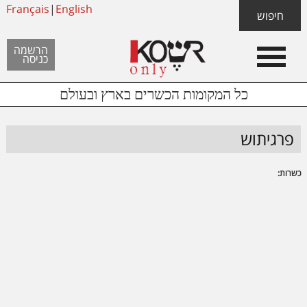
Skip
Français
|
English
Skip
Skip
חיפוש
to
to
links
Header
content
footer
הרשמה
כניסה
Left
כל המקומות הכשרים בארץ ובעולם
פרגיתוש
כשרות: