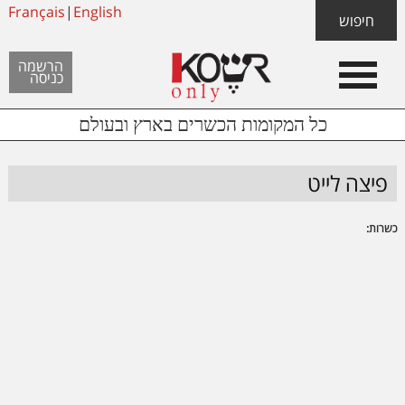
Skip
Français
|
English
Skip
Skip
חיפוש
to
to
links
Header
content
footer
הרשמה
כניסה
Left
כל המקומות הכשרים בארץ ובעולם
פיצה לייט
כשרות: