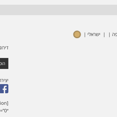
ישראלי
דירוג
הוס
יציר
ion
”0″]