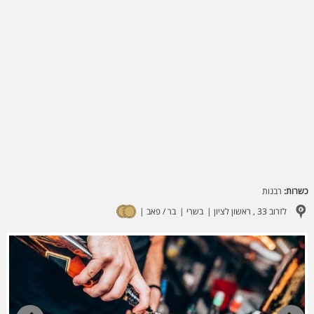
כשרות:
רבנות
לזרוב 33 , ראשון לציון
בשרי
בר / פאב