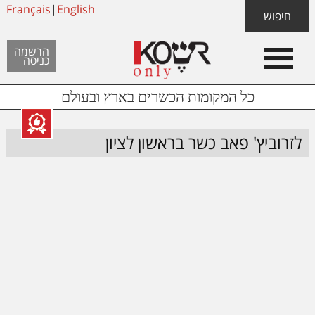
Skip
Français
|
English
Skip
Skip
חיפוש
to
to
links
Header
content
footer
הרשמה
כניסה
Left
כל המקומות הכשרים בארץ ובעולם
לזרוביץ' פאב כשר בראשון לציון