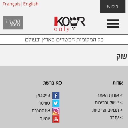
Skip
Français
|
English
Skip
Skip
חיפוש
to
to
links
Header
content
footer
הרשמה
כניסה
Left
כל המקומות הכשרים בארץ ובעולם
שוק
Footer
אודות
KO ברשת
> אודות האתר
פייסבוק
> שיווק ומכירות
טוויטר
> תנאים ופרטיות
אינסטגרם
> עזרה
יוטיוב