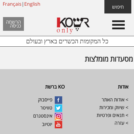
Skip
Français
|
English
Skip
Skip
חיפוש
to
to
links
Header
content
footer
הרשמה
כניסה
Left
כל המקומות הכשרים בארץ ובעולם
מסעדות מומלצות
Footer
אודות
KO ברשת
> אודות האתר
פייסבוק
> שיווק ומכירות
טוויטר
> תנאים ופרטיות
אינסטגרם
> עזרה
יוטיוב