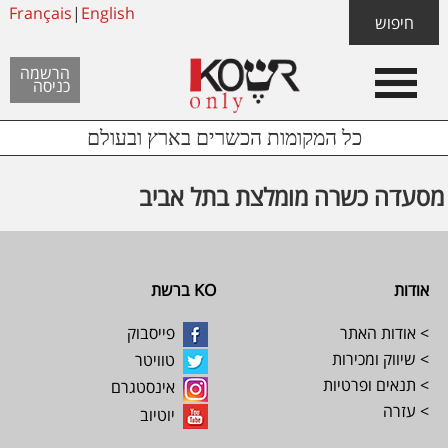
Skip
Français
|
English
Skip
Skip
חיפוש
to
to
links
Header
content
footer
הרשמה
כניסה
Left
כל המקומות הכשרים בארץ ובעולם
מסעדה כשרה מומלצת בתל אביב
Footer
אודות
KO ברשת
> אודות האתר
פייסבוק
> שיווק ומכירות
טוויטר
> תנאים ופרטיות
אינסטגרם
> עזרה
יוטיוב