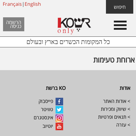
Skip
Français
|
English
Skip
Skip
חיפוש
to
to
links
Header
content
footer
הרשמה
כניסה
Left
כל המקומות הכשרים בארץ ובעולם
ארוחת טעימות
Footer
אודות
KO ברשת
> אודות האתר
פייסבוק
> שיווק ומכירות
טוויטר
> תנאים ופרטיות
אינסטגרם
> עזרה
יוטיוב