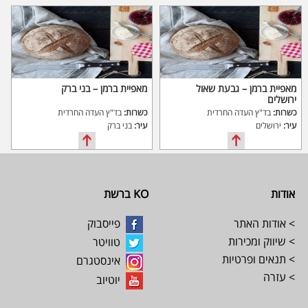
מאפיית ברמן – גבעת שאול
מאפיית ברמן – בני ברק
ירושלים
כשרות:
בד"ץ העדה החרדית
כשרות:
בד"ץ העדה החרדית
עיר:
ירושלים
עיר:
בני ברק
Footer
אודות
KO ברשת
> אודות האתר
פייסבוק
> שיווק ומכירות
טוויטר
> תנאים ופרטיות
אינסטגרם
> עזרה
יוטיוב