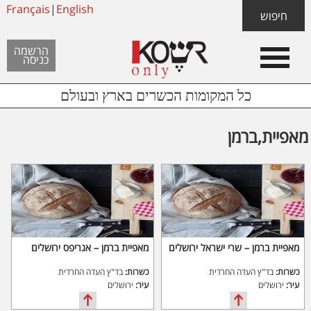
Skip
Français
|
English
Skip
Skip
חיפוש
to
to
links
Header
content
footer
הרשמה
כניסה
Left
כל המקומות הכשרים בארץ ובעולם
מאפיית,ברמן
מאפיית ברמן – שרי ישראל ירושלים
מאפיית ברמן – אגריפס ירושלים
כשרות:
בד"ץ העדה החרדית
כשרות:
בד"ץ העדה החרדית
עיר:
ירושלים
עיר:
ירושלים