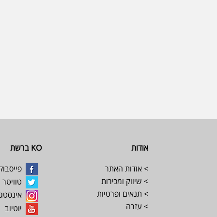
Footer
אודות
KO ברשת
> אודות האתר
פייסבוק
> שיווק ומכירות
טוויטר
> תנאים ופרטיות
אינסטג
> עזרה
יוטיוב