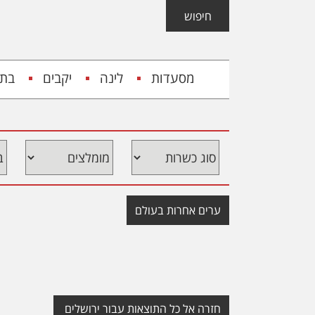
Skip
Skip
Skip
חיפוש
to
to
links
content
footer
Header
מסעדות
לינה
יקבים
בתי
Left
ערים אחרות בעולם