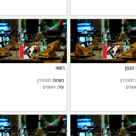
 הגפן
רוזאי
למהדרין
כשרות:
למהדרין
ושלים
עיר:
ירושלים