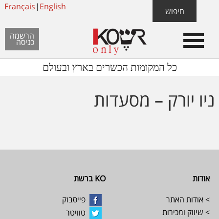
Skip
Français
|
English
Skip
Skip
חיפוש
to
to
links
Header
content
footer
הרשמה
כניסה
Left
כל המקומות הכשרים בארץ ובעולם
ניו יורק – מסעדות
Footer
אודות
KO ברשת
> אודות האתר
פייסבוק
> שיווק ומכירות
טוויטר